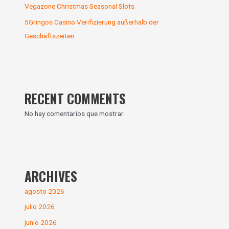
Vegazone Christmas Seasonal Slots
5Gringos Casino Verifizierung außerhalb der
Geschäftszeiten
RECENT COMMENTS
No hay comentarios que mostrar.
ARCHIVES
agosto 2026
julio 2026
junio 2026