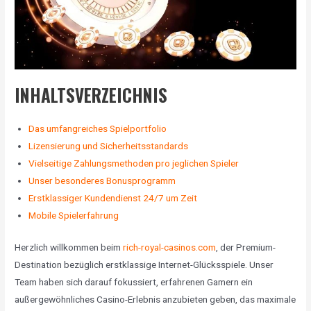
INHALTSVERZEICHNIS
Das umfangreiches Spielportfolio
Lizensierung und Sicherheitsstandards
Vielseitige Zahlungsmethoden pro jeglichen Spieler
Unser besonderes Bonusprogramm
Erstklassiger Kundendienst 24/7 um Zeit
Mobile Spielerfahrung
Herzlich willkommen beim
rich-royal-casinos.com
, der Premium-
Destination bezüglich erstklassige Internet-Glücksspiele. Unser
Team haben sich darauf fokussiert, erfahrenen Gamern ein
außergewöhnliches Casino-Erlebnis anzubieten geben, das maximale