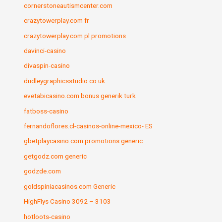
cornerstoneautismcenter.com
crazytowerplay.com fr
crazytowerplay.com pl promotions
davinci-casino
divaspin-casino
dudleygraphicsstudio.co.uk
evetabicasino.com bonus generik turk
fatboss-casino
fernandoflores.cl-casinos-online-mexico- ES
gbetplaycasino.com promotions generic
getgodz.com generic
godzde.com
goldspiniacasinos.com Generic
HighFlys Casino 3092 – 3103
hotloots-casino