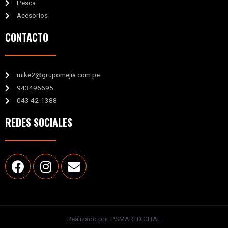
Pesca
Acesorios
CONTACTO
mike2@grupomejia.com.pe
943496695
043 42-1388
REDES SOCIALES
Realizado por PSMARTDIGITAL