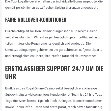
Die Top- Loyalty-Level erhalten gar individuelle Bonusangebote, die
gemäß persönlichen spezifischen Spielpräferenzen angepasst .
FAIRE ROLLOVER-KONDITIONEN
Durchsichtigkeit bei Bonusbedingungen ist bei unserem Casino
selbstverständlich. Wir entsagen bezüglich getarnte Klauseln und
teilen mit jegliche Requirements deutlich und eindeutig. Die
Umsatzbedingungen gehören zu die gerechtesten auf jener Sparte
und ermöglichen es Usern, ihre Profite tatsächlich umzusetzen.
ERSTKLASSIGER SUPPORT 24/7 UM DIE
UHR
Erstklassiges Royal Online-Casino setzt bezüglich erstklassigen
Support. Unser vielsprachiges Kundendienst-Team ist 24 h je Tag,,
Tage die Week bereit . Egal ob Tech- Anliegen, Transaktionsthemen
sowie Bonus-Infos – man sind stets parat, rasch sowie fachkundig