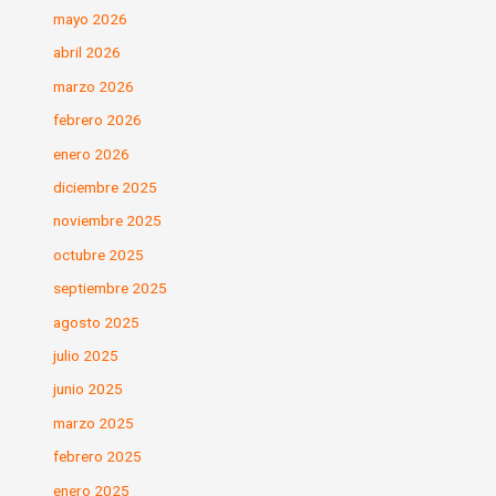
mayo 2026
abril 2026
marzo 2026
febrero 2026
enero 2026
diciembre 2025
noviembre 2025
octubre 2025
septiembre 2025
agosto 2025
julio 2025
junio 2025
marzo 2025
febrero 2025
enero 2025