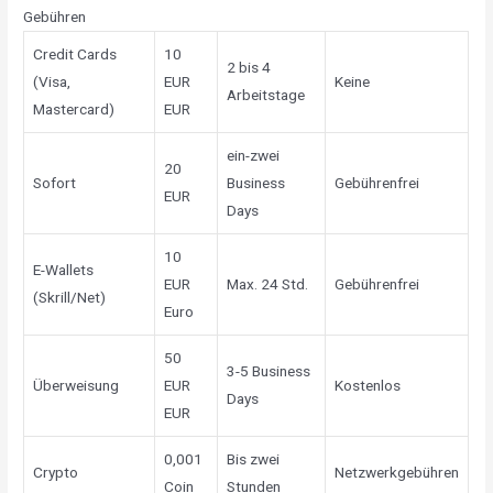
Gebühren
Credit Cards
10
2 bis 4
(Visa,
EUR
Keine
Arbeitstage
Mastercard)
EUR
ein-zwei
20
Sofort
Business
Gebührenfrei
EUR
Days
10
E-Wallets
EUR
Max. 24 Std.
Gebührenfrei
(Skrill/Net)
Euro
50
3-5 Business
Überweisung
EUR
Kostenlos
Days
EUR
0,001
Bis zwei
Crypto
Netzwerkgebühren
Coin
Stunden