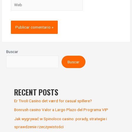
Buscar
Buscar
RECENT POSTS
Er Tivoli Casino det værd for casual spillere?
Bonrush casino Valor a Largo Plazo del Programa VIP
Jak wygrywać w Spinoloco casino: porady, strategie i
sprawdzenie rzeczywistości