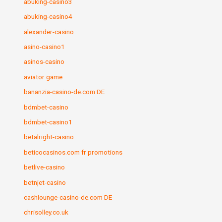
abuking-casino3
abuking-casino4
alexander-casino
asino-casino1
asinos-casino
aviator game
bananzia-casino-de.com DE
bdmbet-casino
bdmbet-casino1
betalright-casino
beticocasinos.com fr promotions
betlive-casino
betnjet-casino
cashlounge-casino-de.com DE
chrisolley.co.uk