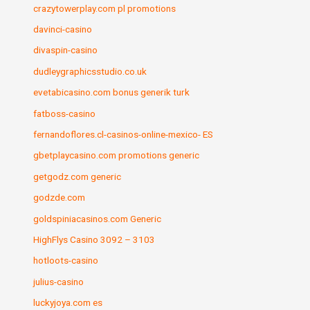
crazytowerplay.com pl promotions
davinci-casino
divaspin-casino
dudleygraphicsstudio.co.uk
evetabicasino.com bonus generik turk
fatboss-casino
fernandoflores.cl-casinos-online-mexico- ES
gbetplaycasino.com promotions generic
getgodz.com generic
godzde.com
goldspiniacasinos.com Generic
HighFlys Casino 3092 – 3103
hotloots-casino
julius-casino
luckyjoya.com es