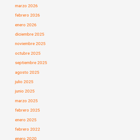
marzo 2026
febrero 2026
enero 2026
diciembre 2025
noviembre 2025
octubre 2025
septiembre 2025
agosto 2025
julio 2025
junio 2025
marzo 2025
febrero 2025
enero 2025
febrero 2022
enero 2020