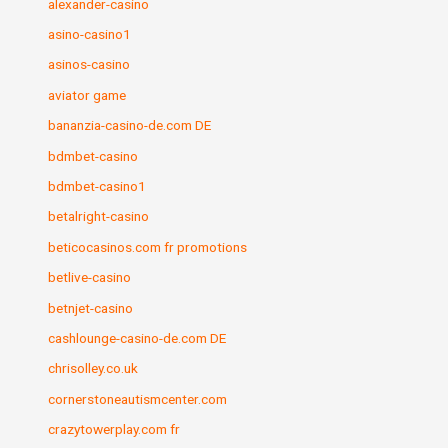
alexander-casino
asino-casino1
asinos-casino
aviator game
bananzia-casino-de.com DE
bdmbet-casino
bdmbet-casino1
betalright-casino
beticocasinos.com fr promotions
betlive-casino
betnjet-casino
cashlounge-casino-de.com DE
chrisolley.co.uk
cornerstoneautismcenter.com
crazytowerplay.com fr