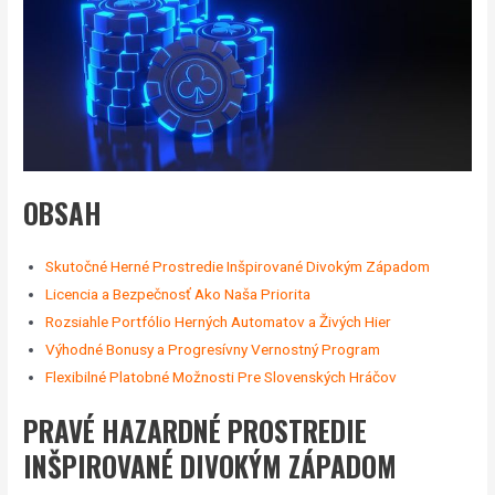
OBSAH
Skutočné Herné Prostredie Inšpirované Divokým Západom
Licencia a Bezpečnosť Ako Naša Priorita
Rozsiahle Portfólio Herných Automatov a Živých Hier
Výhodné Bonusy a Progresívny Vernostný Program
Flexibilné Platobné Možnosti Pre Slovenských Hráčov
PRAVÉ HAZARDNÉ PROSTREDIE
INŠPIROVANÉ DIVOKÝM ZÁPADOM