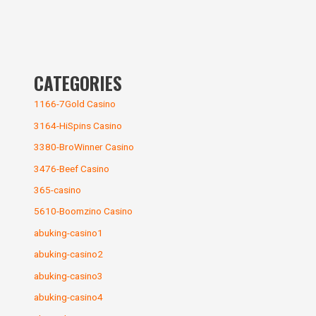
CATEGORIES
1166-7Gold Casino
3164-HiSpins Casino
3380-BroWinner Casino
3476-Beef Casino
365-casino
5610-Boomzino Casino
abuking-casino1
abuking-casino2
abuking-casino3
abuking-casino4