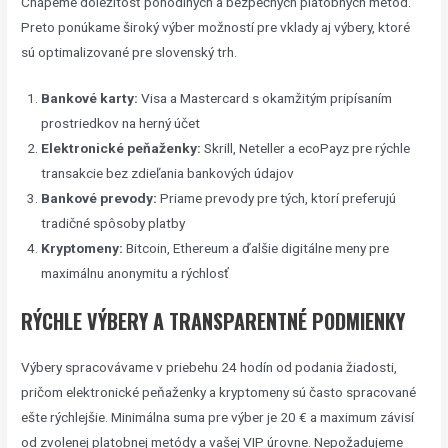
Chápeme dôležitosť pohodlných a bezpečných platobných metód.
Preto ponúkame široký výber možností pre vklady aj výbery, ktoré
sú optimalizované pre slovenský trh.
Bankové karty:
Visa a Mastercard s okamžitým pripísaním
prostriedkov na herný účet
Elektronické peňaženky:
Skrill, Neteller a ecoPayz pre rýchle
transakcie bez zdieľania bankových údajov
Bankové prevody:
Priame prevody pre tých, ktorí preferujú
tradičné spôsoby platby
Kryptomeny:
Bitcoin, Ethereum a ďalšie digitálne meny pre
maximálnu anonymitu a rýchlosť
RÝCHLE VÝBERY A TRANSPARENTNÉ PODMIENKY
Výbery spracovávame v priebehu 24 hodín od podania žiadosti,
pričom elektronické peňaženky a kryptomeny sú často spracované
ešte rýchlejšie. Minimálna suma pre výber je 20 € a maximum závisí
od zvolenej platobnej metódy a vašej VIP úrovne. Nepožadujeme