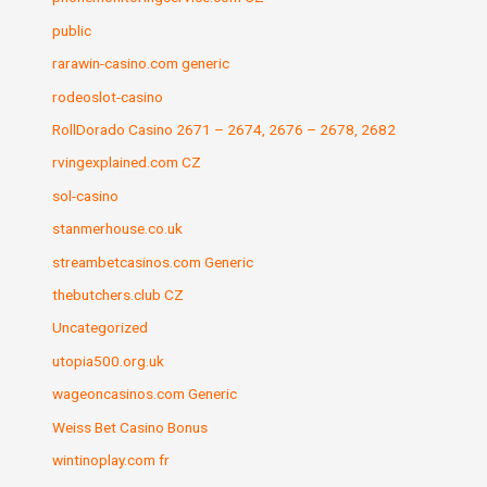
public
rarawin-casino.com generic
rodeoslot-casino
RollDorado Casino 2671 – 2674, 2676 – 2678, 2682
rvingexplained.com CZ
sol-casino
stanmerhouse.co.uk
streambetcasinos.com Generic
thebutchers.club CZ
Uncategorized
utopia500.org.uk
wageoncasinos.com Generic
Weiss Bet Casino Bonus
wintinoplay.com fr