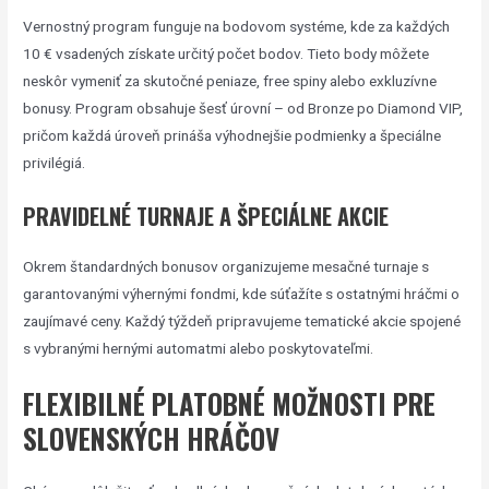
Vernostný program funguje na bodovom systéme, kde za každých
10 € vsadených získate určitý počet bodov. Tieto body môžete
neskôr vymeniť za skutočné peniaze, free spiny alebo exkluzívne
bonusy. Program obsahuje šesť úrovní – od Bronze po Diamond VIP,
pričom každá úroveň prináša výhodnejšie podmienky a špeciálne
privilégiá.
PRAVIDELNÉ TURNAJE A ŠPECIÁLNE AKCIE
Okrem štandardných bonusov organizujeme mesačné turnaje s
garantovanými výhernými fondmi, kde súťažíte s ostatnými hráčmi o
zaujímavé ceny. Každý týždeň pripravujeme tematické akcie spojené
s vybranými hernými automatmi alebo poskytovateľmi.
FLEXIBILNÉ PLATOBNÉ MOŽNOSTI PRE
SLOVENSKÝCH HRÁČOV