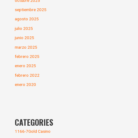
octubre 2025
septiembre 2025
agosto 2025
julio 2025
junio 2025
marzo 2025
febrero 2025
enero 2025
febrero 2022
enero 2020
CATEGORIES
1166-7Gold Casino