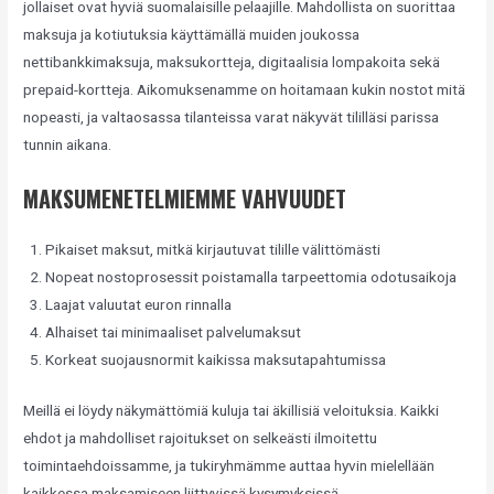
jollaiset ovat hyviä suomalaisille pelaajille. Mahdollista on suorittaa
maksuja ja kotiutuksia käyttämällä muiden joukossa
nettibankkimaksuja, maksukortteja, digitaalisia lompakoita sekä
prepaid-kortteja. Aikomuksenamme on hoitamaan kukin nostot mitä
nopeasti, ja valtaosassa tilanteissa varat näkyvät tililläsi parissa
tunnin aikana.
MAKSUMENETELMIEMME VAHVUUDET
Pikaiset maksut, mitkä kirjautuvat tilille välittömästi
Nopeat nostoprosessit poistamalla tarpeettomia odotusaikoja
Laajat valuutat euron rinnalla
Alhaiset tai minimaaliset palvelumaksut
Korkeat suojausnormit kaikissa maksutapahtumissa
Meillä ei löydy näkymättömiä kuluja tai äkillisiä veloituksia. Kaikki
ehdot ja mahdolliset rajoitukset on selkeästi ilmoitettu
toimintaehdoissamme, ja tukiryhmämme auttaa hyvin mielellään
kaikkessa maksamiseen liittyvissä kysymyksissä.