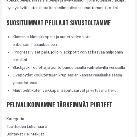
synnyttävät autenttista kasinoilmapiiriä saumattomasti kotiisi.
SUOSITUIMMAT PELILAJIT SIVUSTOLTAMME
Klassiset klassikkopelit ja uudet videoslotit
erikoisominaisuuksineen
Progressiiviset pelit, jolloin jackpotit voivat kasvaa miljooniin
euroiksi
Blackjack, roulette ja punto banco useilla vaihtelevilla versioilla
Livepöydät koulutettujen krupieerien kanssa reaaliaikaisessa
ympäristössä
Muut pelit kuten vaikkapa raaputusarvat ja virtuaaliurheilu
PELIVALIKOIMAMME TÄRKEIMMÄT PIIRTEET
Kategoria
Tuotteiden Lukumäärä
Johtavat Pelintekijät