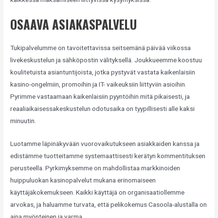
OSAAVA ASIAKASPALVELU
Tukipalvelumme on tavoitettavissa seitsemänä päivää viikossa
livekeskustelun ja sähköpostin välityksellä. Joukkueemme koostuu
koulitetuista asiantuntijoista, jotka pystyvät vastata kaikenlaisiin
kasino-ongelmiin, promoihin ja IT- vaikeuksiin liittyviin asioihin.
Pyrimme vastaamaan kaikenlaisiin pyyntöihin mitä pikaisesti, ja
reaaliaikaisessakeskustelun odotusaika on tyypillisesti alle kaksi
minuutin.
Luotamme läpinäkyvään vuorovaikutukseen asiakkaiden kanssa ja
edistämme tuotteitamme systemaattisesti kerätyn kommentituksen
perusteella. Pyrkimyksemme on mahdollistaa markkinoiden
huippuluokan kasinopalvelut mukana erinomaiseen
käyttäjäkokemukseen. Kaikki käyttäjä on organisaatiollemme
arvokas, ja haluamme turvata, että pelikokemus Casoola-alustalla on
aina myönteinen ja varma.