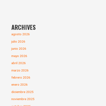
ARCHIVES
agosto 2026
julio 2026
junio 2026
mayo 2026
abril 2026
marzo 2026
febrero 2026
enero 2026
diciembre 2025
noviembre 2025