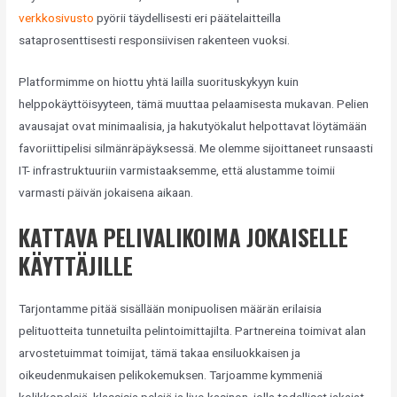
verkkosivusto
pyörii täydellisesti eri päätelaitteilla
sataprosenttisesti responsiivisen rakenteen vuoksi.
Platformimme on hiottu yhtä lailla suorituskykyyn kuin
helppokäyttöisyyteen, tämä muuttaa pelaamisesta mukavan. Pelien
avausajat ovat minimaalisia, ja hakutyökalut helpottavat löytämään
favoriittipelisi silmänräpäyksessä. Me olemme sijoittaneet runsaasti
IT- infrastruktuuriin varmistaaksemme, että alustamme toimii
varmasti päivän jokaisena aikaan.
KATTAVA PELIVALIKOIMA JOKAISELLE
KÄYTTÄJILLE
Tarjontamme pitää sisällään monipuolisen määrän erilaisia
pelituotteita tunnetuilta pelintoimittajilta. Partnereina toimivat alan
arvostetuimmat toimijat, tämä takaa ensiluokkaisen ja
oikeudenmukaisen pelikokemuksen. Tarjoamme kymmeniä
kolikkopelejä, klassisia pelejä ja live-kasinon, jolla todelliset jakajat