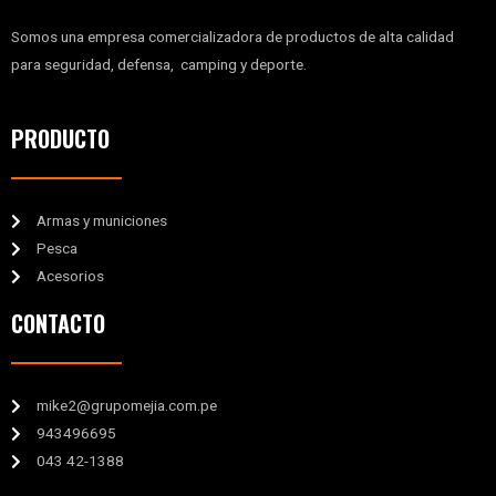
Somos una empresa comercializadora de productos de alta calidad
para seguridad, defensa, camping y deporte.
PRODUCTO
Armas y municiones
Pesca
Acesorios
CONTACTO
mike2@grupomejia.com.pe
943496695
043 42-1388