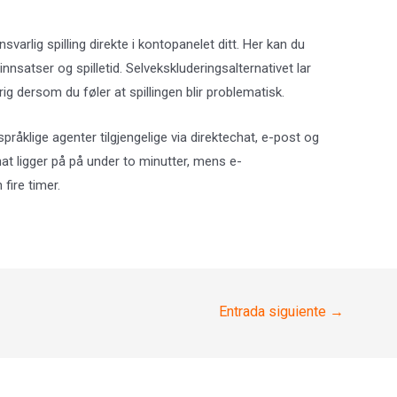
nsvarlig spilling direkte i kontopanelet ditt. Her kan du
nnsatser og spilletid. Selvekskluderingsalternativet lar
rig dersom du føler at spillingen blir problematisk.
pråklige agenter tilgjengelige via direktechat, e-post og
at ligger på på under to minutter, mens e-
fire timer.
Entrada siguiente
→