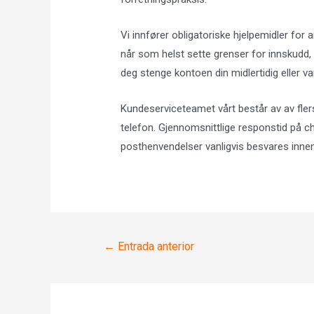
Vi innfører obligatoriske hjelpemidler for a
når som helst sette grenser for innskudd, i
deg stenge kontoen din midlertidig eller va
Kundeserviceteamet vårt består av av flers
telefon. Gjennomsnittlige responstid på ch
posthenvendelser vanligvis besvares innen 
←
Entrada anterior