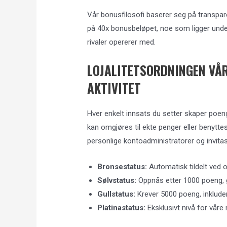
Vår bonusfilosofi baserer seg på transpare
på 40x bonusbeløpet, noe som ligger unde
rivaler opererer med.
LOJALITETSORDNINGEN VÅ
AKTIVITET
Hver enkelt innsats du setter skaper poen
kan omgjøres til ekte penger eller benytte
personlige kontoadministratorer og invitasjo
Bronsestatus:
Automatisk tildelt ved 
Sølvstatus:
Oppnås etter 1000 poeng, 
Gullstatus:
Krever 5000 poeng, inkluder
Platinastatus:
Eksklusivt nivå for våre