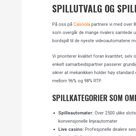
SPILLUTVALG OG SPI
På oss på
Casoola
partnere vi med over 80
som overgår de mange rivalers samlede utval
bordspill til de nyeste videoautomatene me
Vi prioriterer kvalitet foran kvantitet, selv 
enkelt samarbeidspartner passerer grundig
sikrer at mekanikken holder høy standard 
mellom 96% og 98% RTP.
SPILLKATEGORIER SOM OM
Spilleautomater:
Over 2500 ulike slot
konvensjonelle linjeautomater
Live casino:
Profesjonelle dealere sende