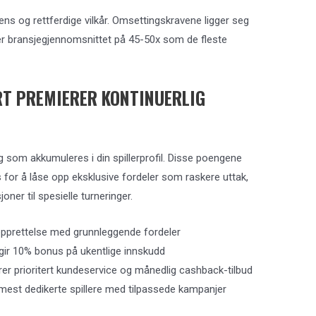
ns og rettferdige vilkår. Omsettingskravene ligger seg
r bransjegjennomsnittet på 45-50x som de fleste
RT PREMIERER KONTINUERLIG
g som akkumuleres i din spillerprofil. Disse poengene
s for å låse opp eksklusive fordeler som raskere uttak,
ner til spesielle turneringer.
opprettelse med grunnleggende fordeler
gir 10% bonus på ukentlige innskudd
er prioritert kundeservice og månedlig cashback-tilbud
 mest dedikerte spillere med tilpassede kampanjer