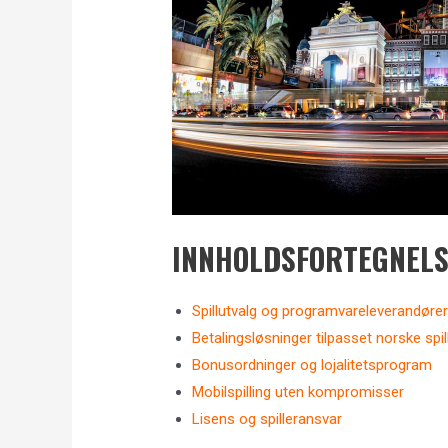
INNHOLDSFORTEGNELS
Spillutvalg og programvareleverandøre
Betalingsløsninger tilpasset norske spil
Bonusordninger og lojalitetsprogram
Mobilspilling uten kompromisser
Lisens og spilleransvar