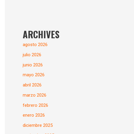
ARCHIVES
agosto 2026
julio 2026
junio 2026
mayo 2026
abril 2026
marzo 2026
febrero 2026
enero 2026
diciembre 2025