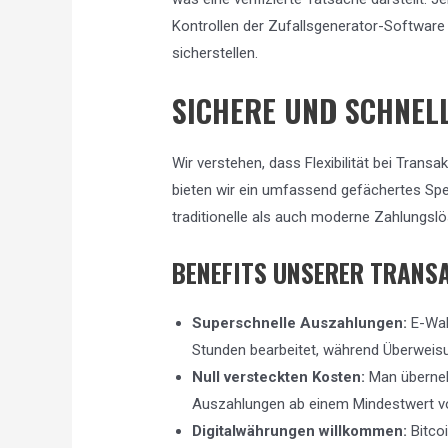
Kontrollen der Zufallsgenerator-Softwar
sicherstellen.
SICHERE UND SCHNEL
Wir verstehen, dass Flexibilität bei Transa
bieten wir ein umfassend gefächertes S
traditionelle als auch moderne Zahlungs
BENEFITS UNSERER TRANS
Superschnelle Auszahlungen:
E-Wal
Stunden bearbeitet, während Überwei
Null versteckten Kosten:
Man überneh
Auszahlungen ab einem Mindestwert v
Digitalwährungen willkommen:
Bitco