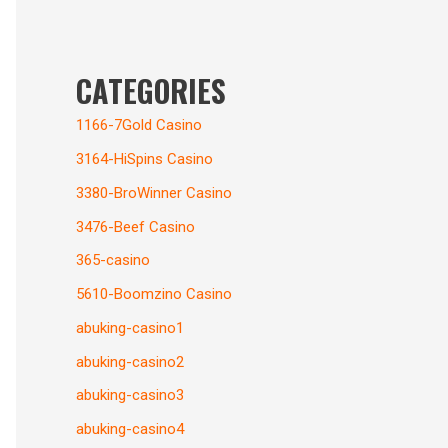
CATEGORIES
1166-7Gold Casino
3164-HiSpins Casino
3380-BroWinner Casino
3476-Beef Casino
365-casino
5610-Boomzino Casino
abuking-casino1
abuking-casino2
abuking-casino3
abuking-casino4