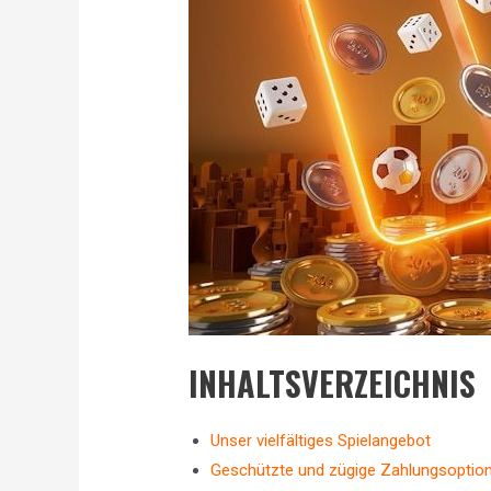
INHALTSVERZEICHNIS
Unser vielfältiges Spielangebot
Geschützte und zügige Zahlungsoptio