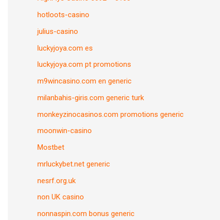
hotloots-casino
julius-casino
luckyjoya.com es
luckyjoya.com pt promotions
m9wincasino.com en generic
milanbahis-giris.com generic turk
monkeyzinocasinos.com promotions generic
moonwin-casino
Mostbet
mrluckybet.net generic
nesrf.org.uk
non UK casino
nonnaspin.com bonus generic