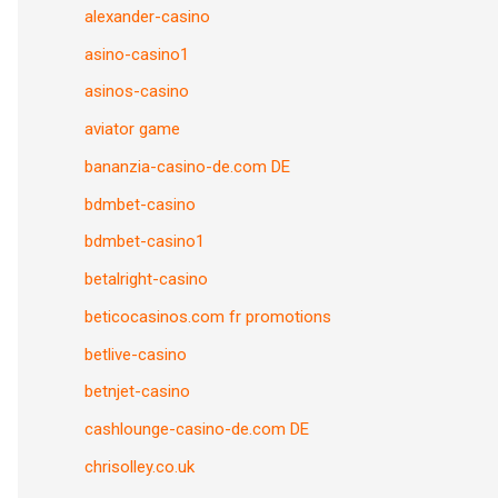
alexander-casino
asino-casino1
asinos-casino
aviator game
bananzia-casino-de.com DE
bdmbet-casino
bdmbet-casino1
betalright-casino
beticocasinos.com fr promotions
betlive-casino
betnjet-casino
cashlounge-casino-de.com DE
chrisolley.co.uk