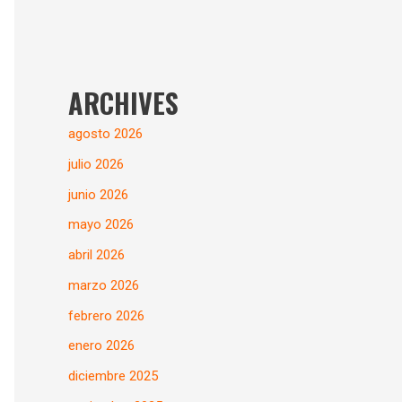
ARCHIVES
agosto 2026
julio 2026
junio 2026
mayo 2026
abril 2026
marzo 2026
febrero 2026
enero 2026
diciembre 2025