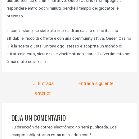
dubbio tecnico o amministrativo. Queen Casino IT si impegna a
rispondere entro pochi minuti, perché il tempo dei giocatori è
prezioso.
In conclusione, se siete alla ricerca di un casinò online italiano
affidabile, ricco di offerte e con una community attiva, Queen Casino
IT è la scelta giusta. Unitevi oggi stesso e scoprite un mondo di
intrattenimento, sicurezza e vincite straordinarie. Il divertimento non
è mai stato così reale.
←
Entrada
Entrada siguiente
anterior
→
DEJA UN COMENTARIO
Tu dirección de correo electrónico no será publicada.
Los
campos obligatorios están marcados con
*