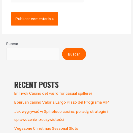
Buscar
Buscar
RECENT POSTS
Er Tivoli Casino det værd for casual spillere?
Bonrush casino Valor a Largo Plazo del Programa VIP
Jak wygrywać w Spinoloco casino: porady, strategie i
sprawdzenie rzeczywistości
Vegazone Christmas Seasonal Slots