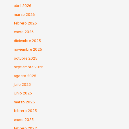
abril 2026
marzo 2026
febrero 2026
enero 2026
diciembre 2025
noviembre 2025
octubre 2025
septiembre 2025
agosto 2025
julio 2025
junio 2025
marzo 2025
febrero 2025
enero 2025
febrero 2022