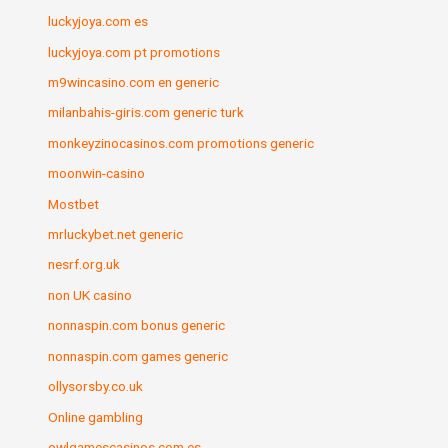
luckyjoya.com es
luckyjoya.com pt promotions
m9wincasino.com en generic
milanbahis-giris.com generic turk
monkeyzinocasinos.com promotions generic
moonwin-casino
Mostbet
mrluckybet.net generic
nesrf.org.uk
non UK casino
nonnaspin.com bonus generic
nonnaspin.com games generic
ollysorsby.co.uk
Online gambling
owlgamescasinos.com es