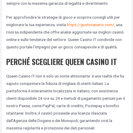
sempre con la massima garanzia di legalità e divertimento.
Per approfondire le strategie di gioco e scoprire consigli utili per
migliorare la tua esperienza, visita
https://gustocanario.com/
, una
risorsa indipendente che offre analisi aggiornate sui migliori casinò
online e sulle tendenze del settore. Queen Casino IT condivide con
questo portale l’impegno per un gioco consapevole e di qualità.
PERCHÉ SCEGLIERE QUEEN CASINO IT
Queen Casino IT non è solo un nome altisonante: è una realtà che ha
saputo conquistare la fiducia di migliaia di utenti italiani. La
piattaforma è interamente localizzata in italiano, con assistenza
clienti disponibile 24 ore su 24 e metodi di pagamento pensati per il
nostro Paese, come PayPal, carte di credito, Postepay e bonifici
istantanei. Inoltre, il casinò possiede una licenza rilasciata
dall’Agenzia delle Dogane e dei Monopoli, garantendo così la
massima regolarità e protezione dei dati personali.