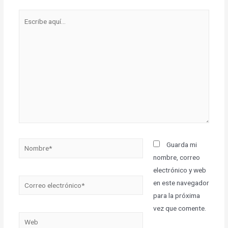
Guarda mi
nombre, correo
electrónico y web
en este navegador
para la próxima
vez que comente.