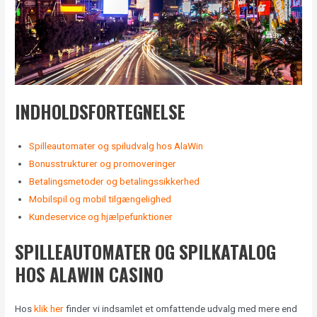
INDHOLDSFORTEGNELSE
Spilleautomater og spiludvalg hos AlaWin
Bonusstrukturer og promoveringer
Betalingsmetoder og betalingssikkerhed
Mobilspil og mobil tilgængelighed
Kundeservice og hjælpefunktioner
SPILLEAUTOMATER OG SPILKATALOG
HOS ALAWIN CASINO
Hos
klik her
finder vi indsamlet et omfattende udvalg med mere end