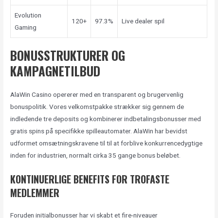
Evolution
120+
97.3%
Live dealer spil
Gaming
BONUSSTRUKTURER OG
KAMPAGNETILBUD
AlaWin Casino opererer med en transparent og brugervenlig
bonuspolitik. Vores velkomstpakke strækker sig gennem de
indledende tre deposits og kombinerer indbetalingsbonusser med
gratis spins på specifikke spilleautomater. AlaWin har bevidst
udformet omsætningskravene til til at forblive konkurrencedygtige
inden for industrien, normalt cirka 35 gange bonus beløbet.
KONTINUERLIGE BENEFITS FOR TROFASTE
MEDLEMMER
Foruden initialbonusser har vi skabt et fire-niveauer