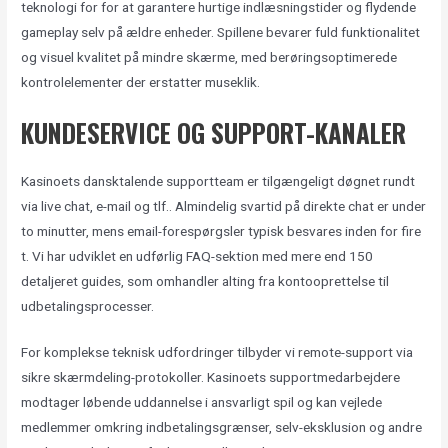
teknologi for for at garantere hurtige indlæsningstider og flydende
gameplay selv på ældre enheder. Spillene bevarer fuld funktionalitet
og visuel kvalitet på mindre skærme, med berøringsoptimerede
kontrolelementer der erstatter museklik.
KUNDESERVICE OG SUPPORT-KANALER
Kasinoets dansktalende supportteam er tilgængeligt døgnet rundt
via live chat, e-mail og tlf.. Almindelig svartid på direkte chat er under
to minutter, mens email-forespørgsler typisk besvares inden for fire
t. Vi har udviklet en udførlig FAQ-sektion med mere end 150
detaljeret guides, som omhandler alting fra kontooprettelse til
udbetalingsprocesser.
For komplekse teknisk udfordringer tilbyder vi remote-support via
sikre skærmdeling-protokoller. Kasinoets supportmedarbejdere
modtager løbende uddannelse i ansvarligt spil og kan vejlede
medlemmer omkring indbetalingsgrænser, selv-eksklusion og andre