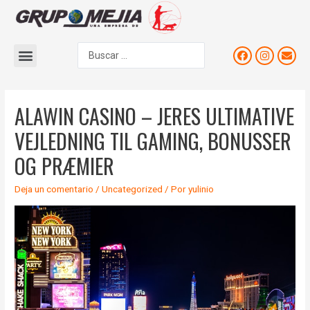
ALAWIN CASINO – JERES ULTIMATIVE
VEJLEDNING TIL GAMING, BONUSSER
OG PRÆMIER
Deja un comentario
/
Uncategorized
/ Por
yulinio