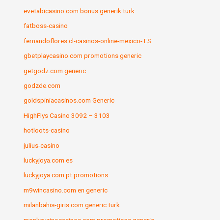
evetabicasino.com bonus generik turk
fatboss-casino
fernandoflores.cl-casinos-online-mexico- ES
gbetplaycasino.com promotions generic
getgodz.com generic
godzde.com
goldspiniacasinos.com Generic
HighFlys Casino 3092 – 3103
hotloots-casino
julius-casino
luckyjoya.com es
luckyjoya.com pt promotions
m9wincasino.com en generic
milanbahis-giris.com generic turk
monkeyzinocasinos.com promotions generic