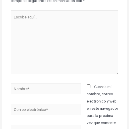
campos obligatorios están marcados con
*
Guarda mi
nombre, correo
electrónico y web
en este navegador
para la próxima
vez que comente.