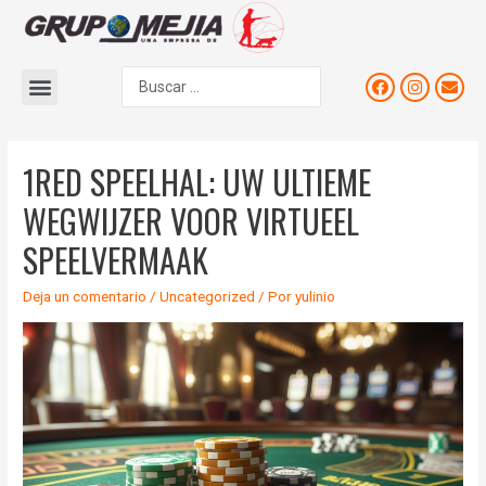
1RED SPEELHAL: UW ULTIEME
WEGWIJZER VOOR VIRTUEEL
SPEELVERMAAK
Deja un comentario
/
Uncategorized
/ Por
yulinio