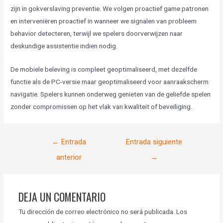
zijn in gokverslaving preventie. We volgen proactief game patronen
en interveniëren proactief in wanneer we signalen van probleem
behavior detecteren, terwijl we spelers doorverwijzen naar
deskundige assistentie indien nodig.
De mobiele beleving is compleet geoptimaliseerd, met dezelfde
functie als de PC-versie maar geoptimaliseerd voor aanraakscherm
navigatie. Spelers kunnen onderweg genieten van de geliefde spelen
zonder compromissen op het vlak van kwaliteit of beveiliging.
←
Entrada
Entrada siguiente
anterior
→
DEJA UN COMENTARIO
Tu dirección de correo electrónico no será publicada.
Los