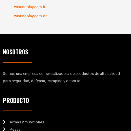
wintinoplay.com fr
wintinoplay.com-de
NOSOTROS
Somos una empresa comercializadora de productos de alta calidad
para seguridad, defensa, camping y deporte.
PRODUCTO
Armas y municiones
Pesca