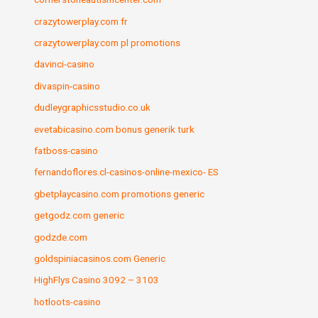
crazytowerplay.com fr
crazytowerplay.com pl promotions
davinci-casino
divaspin-casino
dudleygraphicsstudio.co.uk
evetabicasino.com bonus generik turk
fatboss-casino
fernandoflores.cl-casinos-online-mexico- ES
gbetplaycasino.com promotions generic
getgodz.com generic
godzde.com
goldspiniacasinos.com Generic
HighFlys Casino 3092 – 3103
hotloots-casino