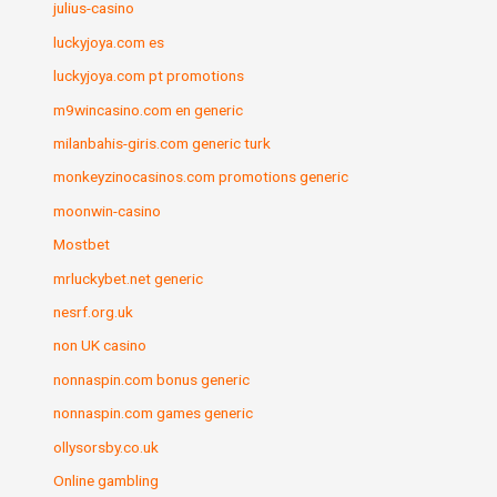
julius-casino
luckyjoya.com es
luckyjoya.com pt promotions
m9wincasino.com en generic
milanbahis-giris.com generic turk
monkeyzinocasinos.com promotions generic
moonwin-casino
Mostbet
mrluckybet.net generic
nesrf.org.uk
non UK casino
nonnaspin.com bonus generic
nonnaspin.com games generic
ollysorsby.co.uk
Online gambling