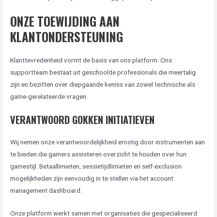
ONZE TOEWIJDING AAN
KLANTONDERSTEUNING
Klanttevredenheid vormt de basis van ons platform. Ons
supportteam bestaat uit geschoolde professionals die meertalig
zijn en bezitten over diepgaande kennis van zowel technische als
game-gerelateerde vragen.
VERANTWOORD GOKKEN INITIATIEVEN
Wij nemen onze verantwoordelijkheid ernstig door instrumenten aan
te bieden die gamers assisteren overzicht te houden over hun
gamestijl. Betaallimieten, sessietijdlimieten en self-exclusion
mogelijkheden zijn eenvoudig in te stellen via het account
management dashboard.
Onze platform werkt samen met organisaties die gespecialiseerd