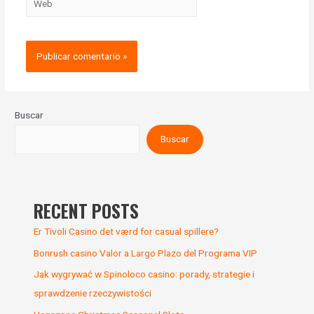
Buscar
Buscar
RECENT POSTS
Er Tivoli Casino det værd for casual spillere?
Bonrush casino Valor a Largo Plazo del Programa VIP
Jak wygrywać w Spinoloco casino: porady, strategie i
sprawdzenie rzeczywistości