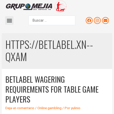
HTTPS://BETLABEL.XN--
QXAM
BETLABEL WAGERING
REQUIREMENTS FOR TABLE GAME
PLAYERS
Deja un comentario
/
Online gambling
/ Por
yulinio