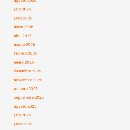
agosto 2026
julio 2026
junio 2026
mayo 2026
abril 2026
marzo 2026
febrero 2026
enero 2026
diciembre 2025
noviembre 2025
octubre 2025
septiembre 2025
agosto 2025
julio 2025
junio 2025