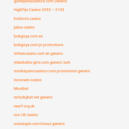
goldspiniacasinos.com Generic
HighFlys Casino 3092 – 3103
hotloots-casino
julius-casino
luckyjoya.com es
luckyjoya.com pt promotions
m9wincasino.com en generic
milanbahis-giris.com generic turk
monkeyzinocasinos.com promotions generic
moonwin-casino
Mostbet
mrluckybet.net generic
nesrf.org.uk
non UK casino
nonnaspin.com bonus generic