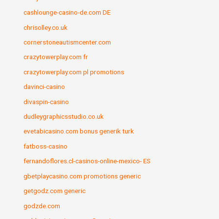
cashlounge-casino-de.com DE
chrisolley.co.uk
cornerstoneautismcenter.com
crazytowerplay.com fr
crazytowerplay.com pl promotions
davinci-casino
divaspin-casino
dudleygraphicsstudio.co.uk
evetabicasino.com bonus generik turk
fatboss-casino
fernandoflores.cl-casinos-online-mexico- ES
gbetplaycasino.com promotions generic
getgodz.com generic
godzde.com