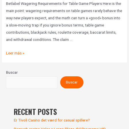
Betlabel Wagering Requirements for Table Game Players Here is the
main point: wagering requirements on table games rarely behave the
way new players expect, and the math can turn a «good» bonus into
a slow-moving trap if you ignore bonus terms, table game
contributions, blackjack rules, roulette coverage, baccarat limits,
and withdrawal conditions. The claim …
Leer más »
Buscar
Buscar
RECENT POSTS
Er Tivoli Casino det værd for casual spillere?
Bonrush casino Valor a Largo Plazo del Programa VIP