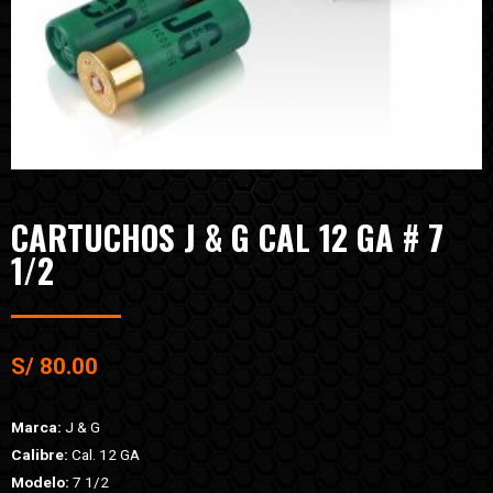
CARTUCHOS J & G CAL 12 GA # 7
1/2
S/
80.00
Marca:
J & G
Calibre:
Cal. 12 GA
Modelo:
7 1/2