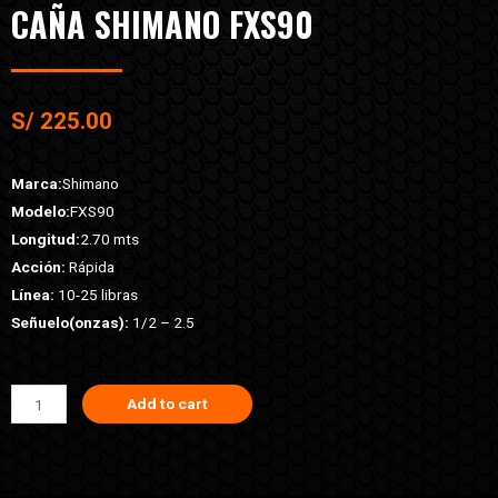
CAÑA SHIMANO FXS90
S/
225.00
Marca:
Shimano
Modelo:
FXS90
Longitud:
2.70 mts
Acción:
Rápida
Línea:
10-25 libras
Señuelo(onzas):
1/2 – 2.5
Add to cart