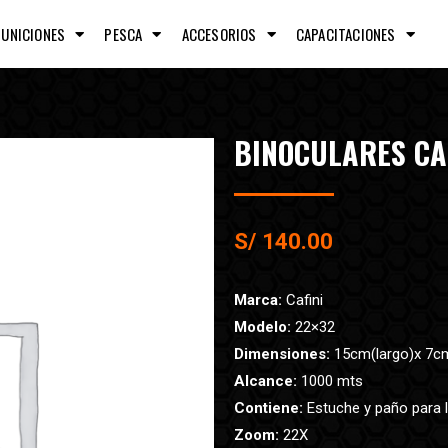
MUNICIONES
PESCA
ACCESORIOS
CAPACITACIONES
BINOCULARES CA
S/
140.00
Marca:
Cafini
Modelo:
22×32
Dimensiones:
15cm(largo)x 7c
Alcance:
1000 mts
Contiene:
Estuche y paño para 
Zoom:
22X