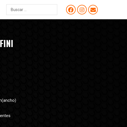
FINI
m(ancho)
lentes