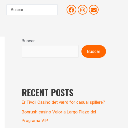
Buscar
Buscar
RECENT POSTS
Er Tivoli Casino det værd for casual spillere?
Bonrush casino Valor a Largo Plazo del
Programa VIP