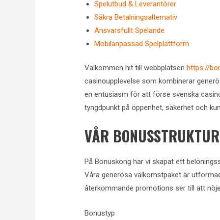
Spelutbud & Leverantörer
Säkra Betalningsalternativ
Ansvarsfullt Spelande
Mobilanpassad Spelplattform
Välkommen hit till webbplatsen
https://b
casinoupplevelse som kombinerar generösa
en entusiasm för att förse svenska casin
tyngdpunkt på öppenhet, säkerhet och kun
VÅR BONUSSTRUKTUR
På Bonuskong har vi skapat ett belönings
Våra generösa välkomstpaket är utformade 
återkommande promotions ser till att nöjet
Bonustyp