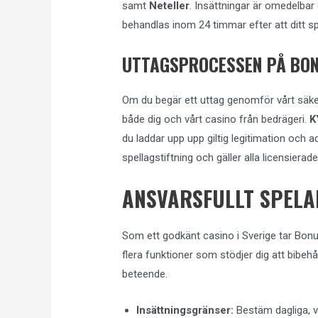
samt
Neteller
. Insättningar är omedelbar 
behandlas inom 24 timmar efter att ditt s
UTTAGSPROCESSEN PÅ BO
Om du begär ett uttag genomför vårt säker
både dig och vårt casino från bedrägeri.
K
du laddar upp upp giltig legitimation och 
spellagstiftning och gäller alla licensierad
ANSVARSFULLT SPELA
Som ett godkänt casino i Sverige tar Bonu
flera funktioner som stödjer dig att bibeh
beteende.
Insättningsgränser:
Bestäm dagliga, v