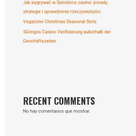
Jak wygrywać w Spinoloco casino: porady,
strategie i sprawdzenie rzeczywistości
Vegazone Christmas Seasonal Slots
5Gringos Casino Verifizierung außerhalb der
Geschäftszeiten
RECENT COMMENTS
No hay comentarios que mostrar.