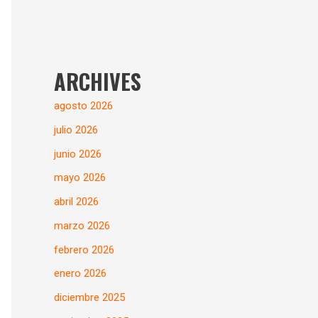
ARCHIVES
agosto 2026
julio 2026
junio 2026
mayo 2026
abril 2026
marzo 2026
febrero 2026
enero 2026
diciembre 2025