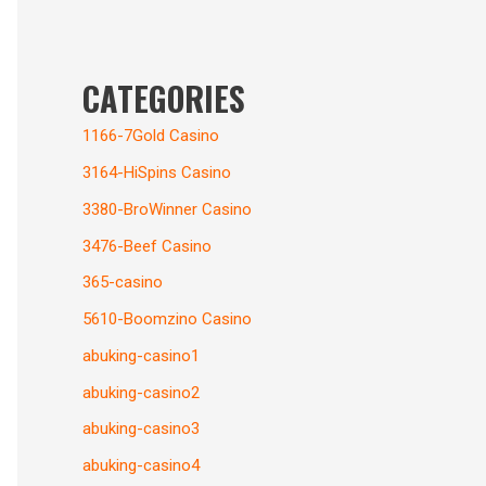
CATEGORIES
1166-7Gold Casino
3164-HiSpins Casino
3380-BroWinner Casino
3476-Beef Casino
365-casino
5610-Boomzino Casino
abuking-casino1
abuking-casino2
abuking-casino3
abuking-casino4