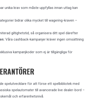
ar unika krav som måste uppfyllas innan uttag kan
ategorier bidrar olika mycket till wagering-kraven –
iterad giltighetstid, så organisera ditt spel därefter
en:
Våra cashback-kampanjer kräver ingen omsättning
exklusiva kampanjkoder som ej är tillgängliga för
VERANTÖRER
 spelutvecklare för att förse ett spelbibliotek med
ssiska spelautomater till avancerade live dealer-bord –
önskemål och erfarenhetsnivå.