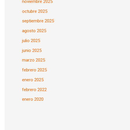
noviembre 2025
octubre 2025
septiembre 2025
agosto 2025
julio 2025
junio 2025
marzo 2025
febrero 2025
enero 2025
febrero 2022
enero 2020