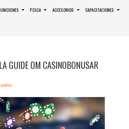
MUNICIONES
PESCA
ACCESORIOS
CAPACITACIONES
LA GUIDE OM CASINOBONUSAR
r
yulinio