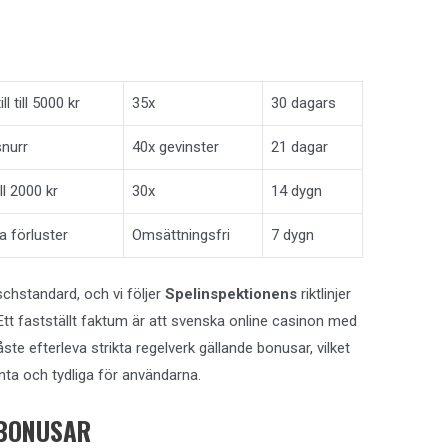
l till 5000 kr
35x
30 dagars
snurr
40x gevinster
21 dagar
l 2000 kr
30x
14 dygn
a förluster
Omsättningsfri
7 dygn
schstandard, och vi följer
Spelinspektionens
riktlinjer
tt fastställt faktum är att svenska online casinon med
te efterleva strikta regelverk gällande bonusar, vilket
nta och tydliga för användarna.
 BONUSAR